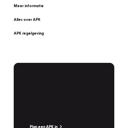
Meer informatie
Alles over APK
APK regelgeving
APK Keuring bij
Vakgarage!
Is het weer tijd voor de jaarlijkse APK? Ga
snel naar Vakgarage bij u in de buurt, en ga
zonder zorgen de weg op!
Plan een APK in