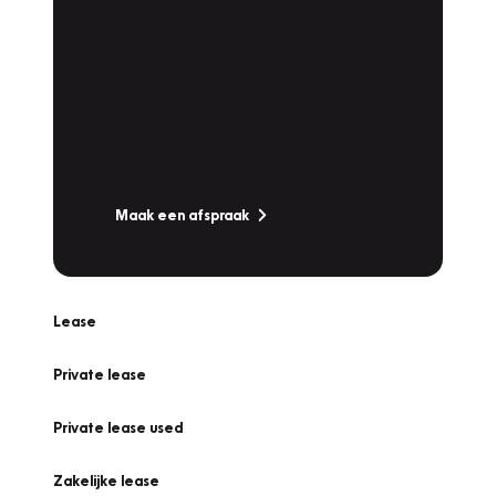
Plan een
Werkplaatsafspraak
Is uw auto toe aan Onderhoud,
Bandenwissel of een Vakantiecheck? Plan
online een afspraak!
Maak een afspraak
Lease
Private lease
Private lease used
Zakelijke lease