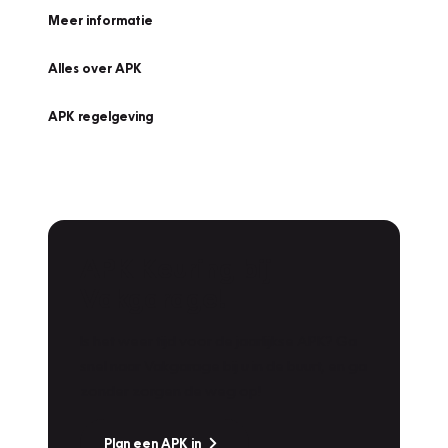
Meer informatie
Alles over APK
APK regelgeving
APK Keuring bij
Vakgarage!
Is het weer tijd voor de jaarlijkse APK? Ga
snel naar Vakgarage bij u in de buurt, en ga
zonder zorgen de weg op!
Plan een APK in