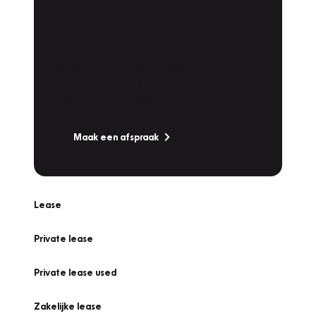
Plan een
Werkplaatsafspraak
Is uw auto toe aan Onderhoud,
Bandenwissel of een Vakantiecheck? Plan
online een afspraak!
Maak een afspraak
Lease
Private lease
Private lease used
Zakelijke lease