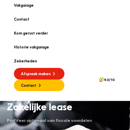
Vakgarage
Contact
Kom gerust verder
Historie vakgarage
Zekerheden
Afspraak maken
9.3/10
Contact
Zakelijke lease
Lease
Profiteer optimaal van fiscale voordelen