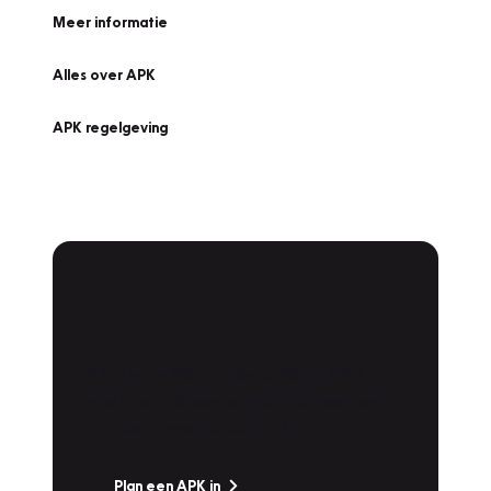
Meer informatie
Alles over APK
APK regelgeving
APK Keuring bij
Vakgarage!
Is het weer tijd voor de jaarlijkse APK? Ga
snel naar Vakgarage bij u in de buurt, en ga
zonder zorgen de weg op!
Plan een APK in