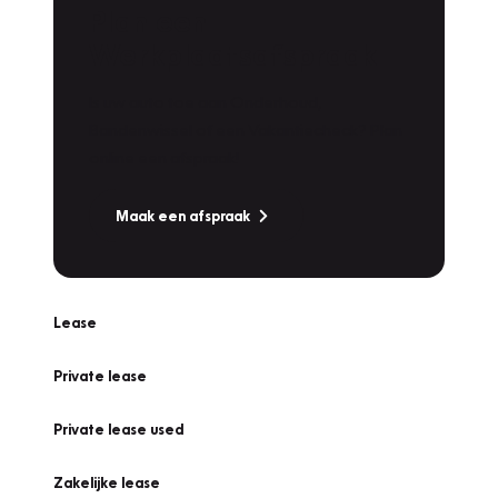
Plan een
Werkplaatsafspraak
Is uw auto toe aan Onderhoud,
Bandenwissel of een Vakantiecheck? Plan
online een afspraak!
Maak een afspraak
Lease
Private lease
Private lease used
Zakelijke lease