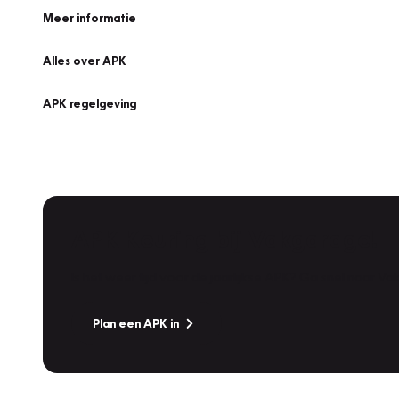
Meer informatie
Alles over APK
APK regelgeving
APK Keuring bij Vakgarage!
Is het weer tijd voor de jaarlijkse APK? Ga snel naar V
Plan een APK in