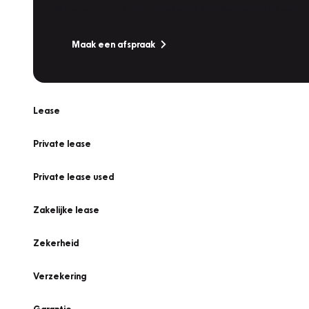
Is uw auto toe aan Onderhoud, Bandenwissel of een Va
Maak een afspraak
Lease
Private lease
Private lease used
Zakelijke lease
Zekerheid
Verzekering