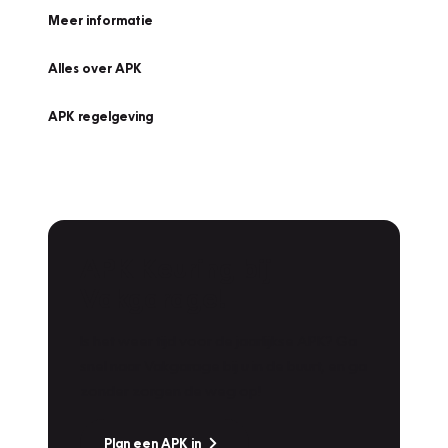
Meer informatie
Alles over APK
APK regelgeving
APK Keuring bij
Vakgarage!
Is het weer tijd voor de jaarlijkse APK? Ga
snel naar Vakgarage bij u in de buurt, en ga
zonder zorgen de weg op!
Plan een APK in