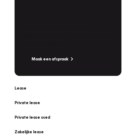
Plan een
Werkplaatsafspraak
Is uw auto toe aan Onderhoud,
Bandenwissel of een Vakantiecheck? Plan
online een afspraak!
Maak een afspraak
Lease
Private lease
Private lease used
Zakelijke lease