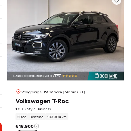
Vakgarage BSC Maarn
| Maarn (UT)
Volkswagen T-Roc
1.0 TSI Style Business
2022
Benzine
103.304 km
€ 18.900