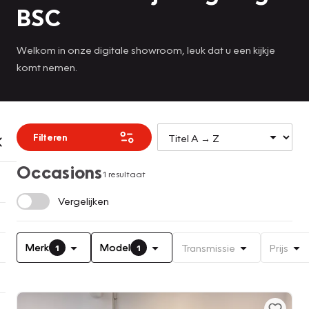
BSC
Welkom in onze digitale showroom, leuk dat u een kijkje
komt nemen.
Filteren
Occasions
1 resultaat
Vergelijken
Merk
Model
Transmissie
Prijs
1
1