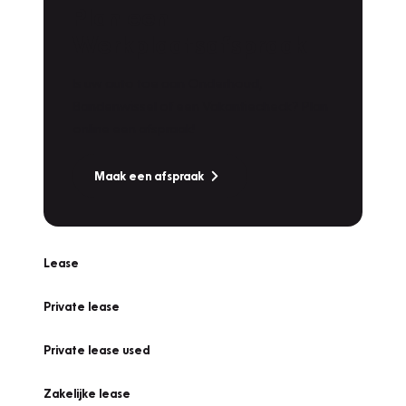
Plan een
Werkplaatsafspraak
Is uw auto toe aan Onderhoud,
Bandenwissel of een Vakantiecheck? Plan
online een afspraak!
Maak een afspraak
Lease
Private lease
Private lease used
Zakelijke lease