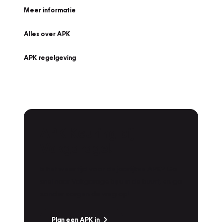
Meer informatie
Alles over APK
APK regelgeving
APK Keuring bij
Vakgarage!
Is het weer tijd voor de jaarlijkse APK? Ga
snel naar Vakgarage bij u in de buurt, en ga
zonder zorgen de weg op!
Plan een APK in