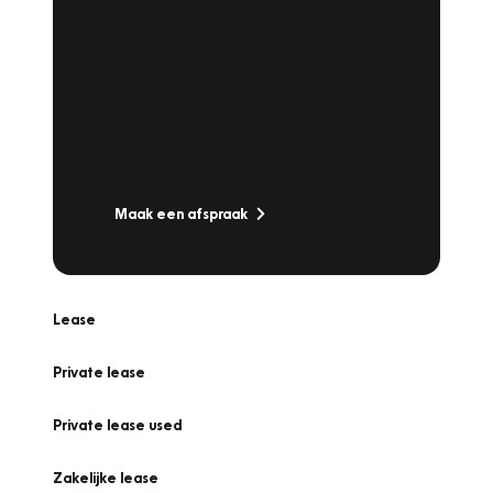
Plan een
Werkplaatsafspraak
Is uw auto toe aan Onderhoud,
Bandenwissel of een Vakantiecheck? Plan
online een afspraak!
Maak een afspraak
Lease
Private lease
Private lease used
Zakelijke lease