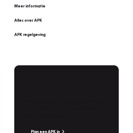
Meer informatie
Alles over APK
APK regelgeving
APK Keuring bij
Vakgarage!
Is het weer tijd voor de jaarlijkse APK? Ga
snel naar Vakgarage bij u in de buurt, en ga
zonder zorgen de weg op!
Plan een APK in