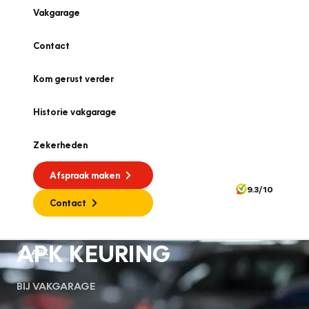
Vakgarage
Contact
Kom gerust verder
Historie vakgarage
Zekerheden
Afspraak maken
9.3/10
Contact
APK KEURING
APK
BIJ VAKGARAGE