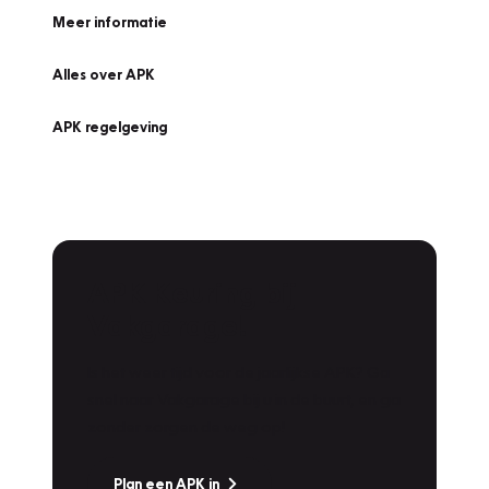
Meer informatie
Alles over APK
APK regelgeving
APK Keuring bij
Vakgarage!
Is het weer tijd voor de jaarlijkse APK? Ga
snel naar Vakgarage bij u in de buurt, en ga
zonder zorgen de weg op!
Plan een APK in