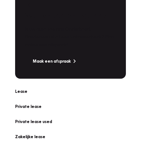
Plan een
Werkplaatsafspraak
Is uw auto toe aan Onderhoud,
Bandenwissel of een Vakantiecheck? Plan
online een afspraak!
Maak een afspraak
Lease
Private lease
Private lease used
Zakelijke lease