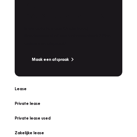
Plan een
Werkplaatsafspraak
Is uw auto toe aan Onderhoud,
Bandenwissel of een Vakantiecheck? Plan
online een afspraak!
Maak een afspraak
Lease
Private lease
Private lease used
Zakelijke lease