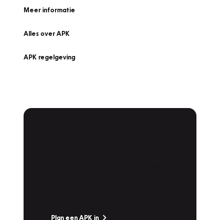
Meer informatie
Alles over APK
APK regelgeving
APK Keuring bij
Vakgarage!
Is het weer tijd voor de jaarlijkse APK? Ga
snel naar Vakgarage bij u in de buurt, en ga
zonder zorgen de weg op!
Plan een APK in