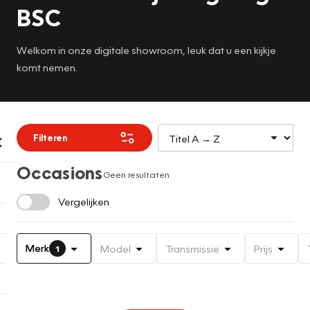
BSC
Welkom in onze digitale showroom, leuk dat u een kijkje
komt nemen.
Filteren
Occasions
Geen resultaten
Vergelijken
Merk
Model
Transmissie
Prijs
1