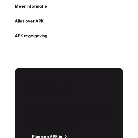
Meer informatie
Alles over APK
APK regelgeving
APK Keuring bij
Vakgarage!
Is het weer tijd voor de jaarlijkse APK? Ga
snel naar Vakgarage bij u in de buurt, en ga
zonder zorgen de weg op!
Plan een APK in