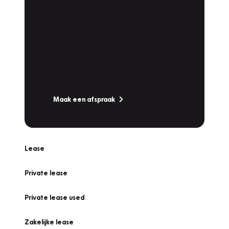
Plan een
Werkplaatsafspraak
Is uw auto toe aan Onderhoud,
Bandenwissel of een Vakantiecheck? Plan
online een afspraak!
Maak een afspraak
Lease
Private lease
Private lease used
Zakelijke lease