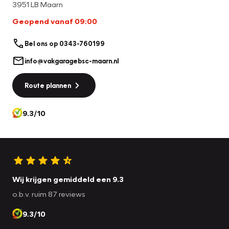
3951 LB Maarn
Geopend vanaf 09:00
Bel ons op 0343-760199
info@vakgaragebsc-maarn.nl
Route plannen
9.3/10
Wij krijgen gemiddeld een 9.3
o.b.v. ruim 87 reviews
9.3/10