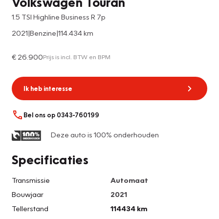
Volkswagen Touran
1.5 TSI Highline Business R 7p
2021
|
Benzine
|
114.434 km
€ 26.900
Prijs is incl. BTW en BPM
Ik heb interesse
Bel ons op 0343-760199
Deze auto is 100% onderhouden
Specificaties
Transmissie
Automaat
Bouwjaar
2021
Tellerstand
114434 km