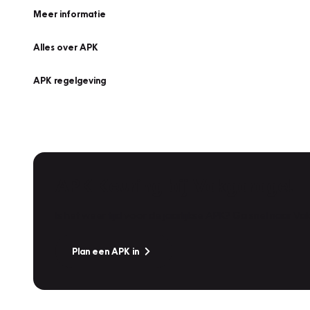
Meer informatie
Alles over APK
APK regelgeving
APK Keuring bij Vakgarage!
Is het weer tijd voor de jaarlijkse APK? Ga snel naar V
Plan een APK in