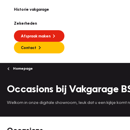
Historie vakgarage
Zekerheden
Afspraak maken
Contact
Homepage
Occasions bij Vakgarage B
Welkom in onze digitale showroom, leuk dat u een kijkje komt
Occasions