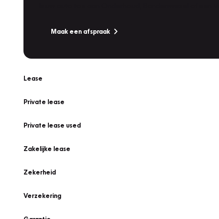
Is uw auto toe aan Onderhoud, Bandenwissel of een Va
Maak een afspraak
Lease
Private lease
Private lease used
Zakelijke lease
Zekerheid
Verzekering