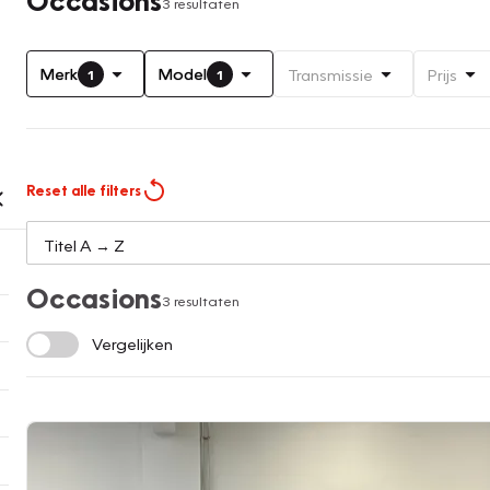
3 resultaten
Merk
Model
Transmissie
Prijs
1
1
Reset alle filters
Occasions
3 resultaten
Vergelijken