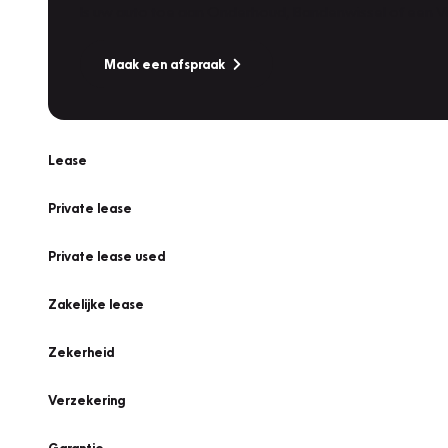
Is uw auto toe aan Onderhoud, Bandenwissel of een Va
Maak een afspraak
Lease
Private lease
Private lease used
Zakelijke lease
Zekerheid
Verzekering