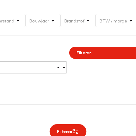
erstand
Bouwjaar
Brandstof
BTW / marge
Filteren
Filteren