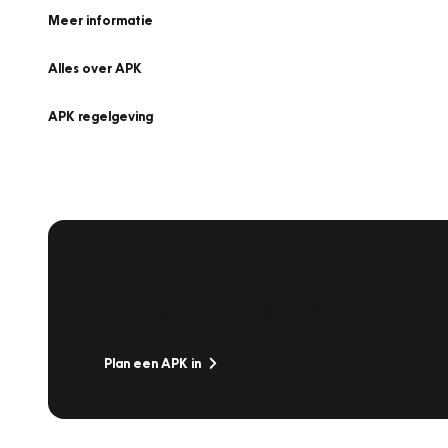
Meer informatie
Alles over APK
APK regelgeving
APK Keuring bij Vakgarage!
Is het weer tijd voor de jaarlijkse APK? Ga snel naar V
Plan een APK in