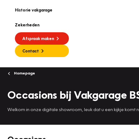
Historie vakgarage
Zekerheden
Afspraak maken
Contact
Homepage
Occasions bij Vakgarage B
Welkom in onze digitale showroom, leuk dat u een kijkje komt
Occasions