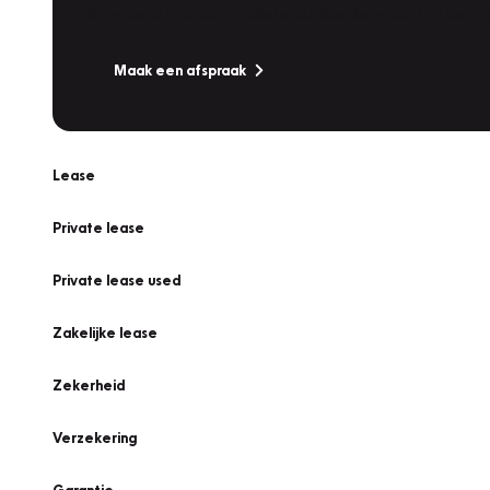
Is uw auto toe aan Onderhoud, Bandenwissel of een Va
Maak een afspraak
Lease
Private lease
Private lease used
Zakelijke lease
Zekerheid
Verzekering