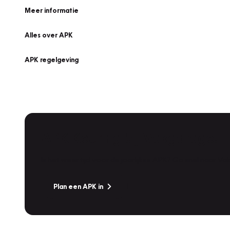
Meer informatie
Alles over APK
APK regelgeving
APK Keuring bij Vakgarage!
Is het weer tijd voor de jaarlijkse APK? Ga snel naar V
Plan een APK in