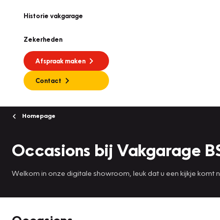
Historie vakgarage
Zekerheden
Afspraak maken
Contact
Homepage
Occasions bij Vakgarage B
Welkom in onze digitale showroom, leuk dat u een kijkje komt
Occasions