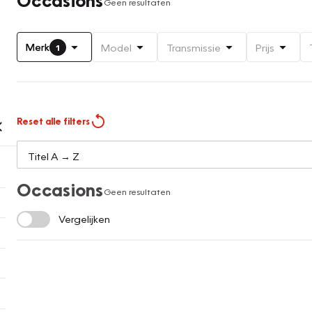
Geen resultaten
Merk
Model
Transmissie
Prijs
1
Reset alle filters
Occasions
Geen resultaten
Vergelijken